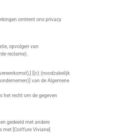
erkingen omtrent ons privacy
atie, opvolgen van
erde reclame).
ereenkomst),] [(c) (noodzakelijk
 te ondernemen)] van de Algemene
ds het recht om de gegeven
rden gedeeld met andere
 met [Coiffure Viviane]