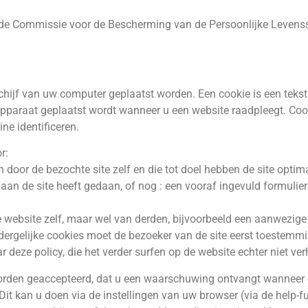
ij de Commissie voor de Bescherming van de Persoonlijke Levens
chijf van uw computer geplaatst worden. Een cookie is een teks
pparaat geplaatst wordt wanneer u een website raadpleegt. Coo
ne identificeren.
r:
n door de bezochte site zelf en die tot doel hebben de site optim
 aan de site heeft gedaan, of nog : een vooraf ingevuld formulier
de website zelf, maar wel van derden, bijvoorbeeld een aanwezige
dergelijke cookies moet de bezoeker van de site eerst toestemm
deze policy, die het verder surfen op de website echter niet verh
worden geaccepteerd, dat u een waarschuwing ontvangt wanneer e
it kan u doen via de instellingen van uw browser (via de help-fun