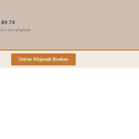
 89 74
isch een afspraak
Online Afspraak Boeken