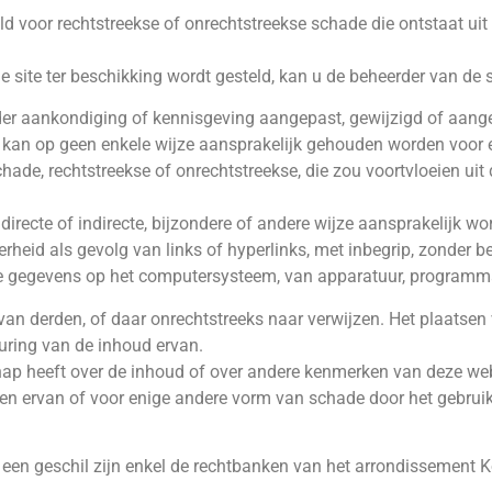
ld voor rechtstreekse of onrechtstreekse schade die ontstaat uit
de site ter beschikking wordt gesteld, kan u de beheerder van de 
onder aankondiging of kennisgeving aangepast, gewijzigd of aang
kan op geen enkele wijze aansprakelijk gehouden worden voor ee
de, rechtstreekse of onrechtstreekse, die zou voortvloeien uit 
directe of indirecte, bijzondere of andere wijze aansprakelijk w
rheid als gevolg van links of hyperlinks, met inbegrip, zonder bep
 gegevens op het computersysteem, van apparatuur, programmat
van derden, of daar onrechtstreeks naar verwijzen. Het plaatsen
euring van de inhoud ervan.
schap heeft over de inhoud of over andere kenmerken van deze we
n ervan of voor enige andere vorm van schade door het gebruik
n een geschil zijn enkel de rechtbanken van het arrondissement K