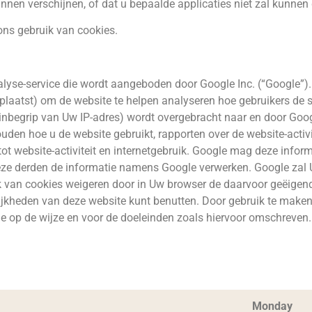
nnen verschijnen, of dat u bepaalde applicaties niet zal kunnen
ons gebruik van cookies.
lyse-service die wordt aangeboden door Google Inc. (“Google”)
laatst) om de website te helpen analyseren hoe gebruikers de si
inbegrip van Uw IP-adres) wordt overgebracht naar en door Goog
den hoe u de website gebruikt, rapporten over de website-activit
tot website-activiteit en internetgebruik. Google mag deze info
r deze derden de informatie namens Google verwerken. Google zal
 van cookies weigeren door in Uw browser de daarvoor geëigende 
gelijkheden van deze website kunt benutten. Door gebruik te make
e op de wijze en voor de doeleinden zoals hiervoor omschreven.
Monday