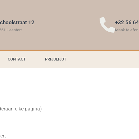
choolstraat 12
+32 56 64
551 Heestert
Maak telefon
CONTACT
PRIJSLIJST
deraan elke pagina)
ert