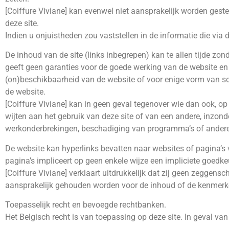
[Coiffure Viviane] kan evenwel niet aansprakelijk worden geste
deze site.
Indien u onjuistheden zou vaststellen in de informatie die via 
De inhoud van de site (links inbegrepen) kan te allen tijde z
geeft geen garanties voor de goede werking van de website en 
(on)beschikbaarheid van de website of voor enige vorm van scha
de website.
[Coiffure Viviane] kan in geen geval tegenover wie dan ook, op 
wijten aan het gebruik van deze site of van een andere, inzonde
werkonderbrekingen, beschadiging van programma’s of andere
De website kan hyperlinks bevatten naar websites of pagina’s 
pagina’s impliceert op geen enkele wijze een impliciete goedk
[Coiffure Viviane] verklaart uitdrukkelijk dat zij geen zeggen
aansprakelijk gehouden worden voor de inhoud of de kenmerke
Toepasselijk recht en bevoegde rechtbanken.
Het Belgisch recht is van toepassing op deze site. In geval va