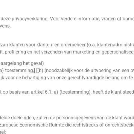
deze privacyverklaring. Voor verdere informatie, vragen of opm
evens.
van klanten voor klanten- en orderbeheer (o.a. klantenadministr
eit, profilering en het verzenden van marketing en gepersonalise
aargelang het geval)
) toestemming,] [(b) (noodzakelijk voor de uitvoering van een ov
kelijk voor de behartiging van onze gerechtvaardigde belang om
 op basis van artikel 6.1. a) (toestemming), heeft de klant stee
estelde doeleinden, zullen de persoonsgegevens van de klant wo
Europese Economische Ruimte die rechtstreeks of onrechtstreeks
e];