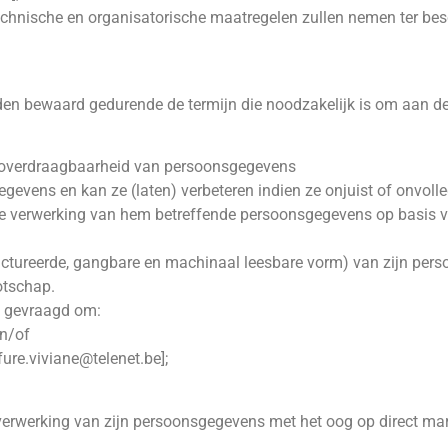
technische en organisatorische maatregelen zullen nemen ter be
n bewaard gedurende de termijn die noodzakelijk is om aan de w
en overdraagbaarheid van persoonsgegevens
egevens en kan ze (laten) verbeteren indien ze onjuist of onvolled
 verwerking van hem betreffende persoonsgegevens op basis van 
tructureerde, gangbare en machinaal leesbare vorm) van zijn pe
otschap.
t gevraagd om:
en/of
fure.viviane@telenet.be
];
e verwerking van zijn persoonsgegevens met het oog op direct mar